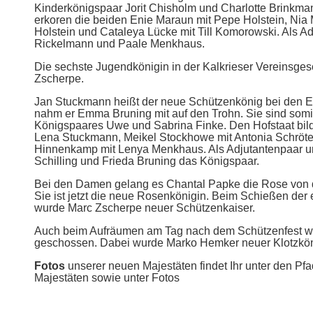
Kinderkönigspaar Jorit Chisholm und Charlotte Brinkman
erkoren die beiden Enie Maraun mit Pepe Holstein, Nia
Holstein und Cataleya Lücke mit Till Komorowski. Als A
Rickelmann und Paale Menkhaus.
Die sechste Jugendkönigin in der Kalkrieser Vereinsge
Zscherpe.
Jan Stuckmann heißt der neue Schützenkönig bei den 
nahm er Emma Bruning mit auf den Trohn. Sie sind somi
Königspaares Uwe und Sabrina Finke. Den Hofstaat bil
Lena Stuckmann, Meikel Stockhowe mit Antonia Schröte
Hinnenkamp mit Lenya Menkhaus. Als Adjutantenpaar un
Schilling und Frieda Bruning das Königspaar.
Bei den Damen gelang es Chantal Papke die Rose von 
Sie ist jetzt die neue Rosenkönigin. Beim Schießen de
wurde Marc Zscherpe neuer Schützenkaiser.
Auch beim Aufräumen am Tag nach dem Schützenfest w
geschossen. Dabei wurde Marko Hemker neuer Klotzkön
Fotos
unserer neuen Majestäten findet Ihr unter den Pfa
Majestäten sowie unter Fotos