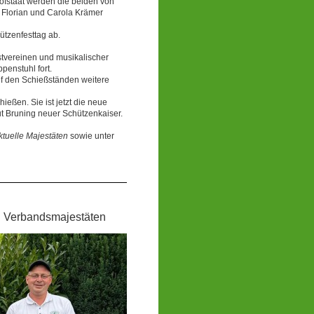
Hofstaat werden die beiden von
 Florian und Carola Krämer
ützenfesttag ab.
stvereinen und musikalischer
enstuhl fort.
uf den Schießständen weitere
eßen. Sie ist jetzt die neue
 Bruning neuer Schützenkaiser.
ktuelle Majestäten
sowie unter
S Verbandsmajestäten