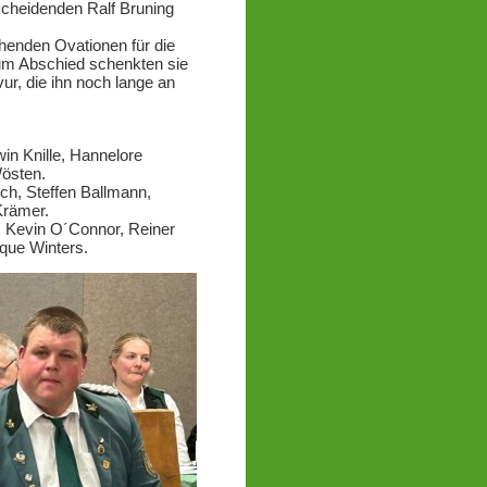
cheidenden Ralf Bruning
enden Ovationen für die
Zum Abschied schenkten sie
r, die ihn noch lange an
in Knille, Hannelore
östen.
ich, Steffen Ballmann,
Krämer.
 Kevin O´Connor, Reiner
que Winters.