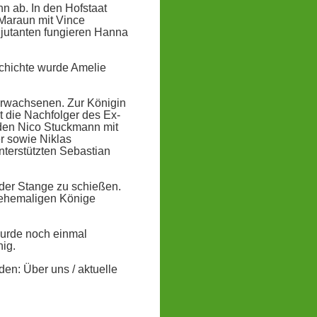
n ab. In den Hofstaat
 Maraun mit Vince
djutanten fungieren Hanna
schichte wurde Amelie
Erwachsenen. Zur Königin
t die Nachfolger des Ex-
den Nico Stuckmann mit
r sowie Niklas
terstützten Sebastian
der Stange zu schießen.
r ehemaligen Könige
urde noch einmal
ig.
den: Über uns / aktuelle