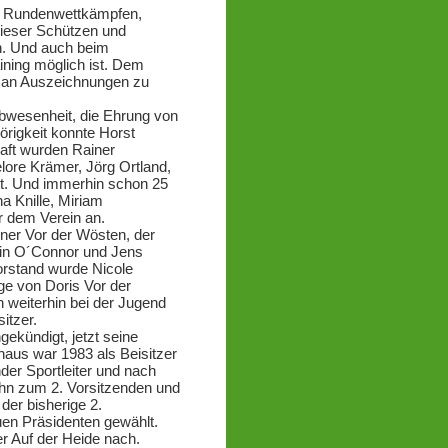
en Rundenwettkämpfen,
rieser Schützen und
n. Und auch beim
ning möglich ist. Dem
e an Auszeichnungen zu
Abwesenheit, die Ehrung von
örigkeit konnte Horst
aft wurden Rainer
lore Krämer, Jörg Ortland,
rt. Und immerhin schon 25
 Knille, Miriam
r dem Verein an.
ner Vor der Wösten, der
vin O´Connor und Jens
Vorstand wurde Nicole
lge von Doris Vor der
h weiterhin bei der Jugend
itzer.
ekündigt, jetzt seine
haus war 1983 als Beisitzer
der Sportleiter und nach
 ihn zum 2. Vorsitzenden und
der bisherige 2.
en Präsidenten gewählt.
er Auf der Heide nach.