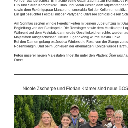
von der Stange schoss. Er machte seine Gattin Sabrina zur Königin. Als 
Dirk und Sarah Komorowski, Timo und Sarah Pesler, dem Adjutantenpaar
sowie dem Exkönigspaar Marco und Ismeralda Bei der Kellen unterstützt.
Ein gut besuchter Festball mit der Partyband Odyssee schloss diesen Sch
Am Sonntag setzten wir die Feierlichkeiten mit einem Jubelumzug mit Ga
Begleitung von der Blaskapelle Die Renslager sowie dem Musikkorps Lapp
Während auf dem Festplatz dann große Geselligkeit herrschte, wurden a
Majestäten ausgeschossen. Neuer Jugendkönig wurde Maxim Finke.
Bei den Damen gelang es Jessica Winters die Rose von der Stange zu schi
Rosenkönigin. Und beim Schießen der ehemaligen Könige wurde Hartmut
Fotos
unserer neuen Majestäten findet Ihr unter den Pfaden:
Über uns / a
Fotos.
Nicole Zscherpe und Florian Krämer sind neue BO