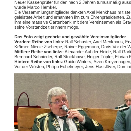
Neuer Kassenprüfer für den nach 2 Jahren turnusmäßig auss
wurde Marco Hemker.
Die Versammlungsmitglieder dankten Axel Menkhaus mit steh
geleistete Arbeit und ernannten ihn zum Ehrenpräsidenten. 
ihm eine massive Gartenbank mit dem Vereinsamen als Gravu
seine Vorstandzeit erinnern möge.
Das Foto zeigt geehrte und gewählte Vereinsmitglieder.
Vordere Reihe von links:
Ralf Schuster, Axel Menkhaus, Erw
Krämer, Nicole Zscherpe, Rainer Eggemann, Doris Vor der W
Mittlere Reihe von links:
Alexander Auf der Heide, Ralf Garl
Bernhard Schnieder, Ralf Stockhowe, Holger Töpfer, Florian 
Hintere Reihe von links:
Guido Winters, Sven Kreyenhagen,
Vor der Wösten, Philipp Echelmeyer, Jens Hasslöver, Domini