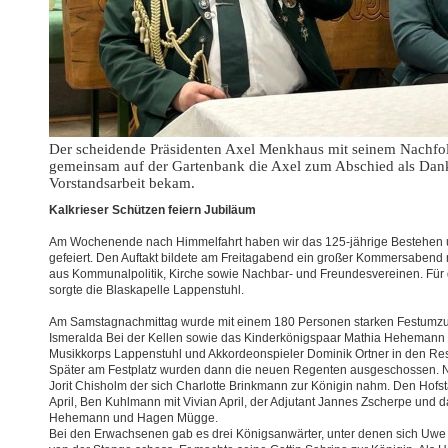
Der scheidende Präsidenten Axel Menkhaus mit seinem Nachfol
gemeinsam auf der Gartenbank die Axel zum Abschied als Dank
Vorstandsarbeit bekam.
Kalkrieser Schützen feiern Jubiläum
Am Wochenende nach Himmelfahrt haben wir das 125-jährige Bestehen 
gefeiert. Den Auftakt bildete am Freitagabend ein großer Kommersabend
aus Kommunalpolitik, Kirche sowie Nachbar- und Freundesvereinen. Für 
sorgte die Blaskapelle Lappenstuhl.
Am Samstagnachmittag wurde mit einem 180 Personen starken Festumz
Ismeralda Bei der Kellen sowie das Kinderkönigspaar Mathia Hehemann
Musikkorps Lappenstuhl und Akkordeonspieler Dominik Ortner in den Re
Später am Festplatz wurden dann die neuen Regenten ausgeschossen. Neu
Jorit Chisholm der sich Charlotte Brinkmann zur Königin nahm. Den Hofs
April, Ben Kuhlmann mit Vivian April, der Adjutant Jannes Zscherpe und
Hehemann und Hagen Mügge.
Bei den Erwachsenen gab es drei Königsanwärter, unter denen sich Uwe 