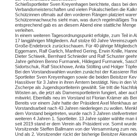
Schießsportleiter Sven Kreyenhagen berichtete, dass bei d
Verbandsmeisterschaften und vielen Pokalschießen die Kalk
Schützinnen oftmals auf den vorderen Rängen platziert ware
Schützennachwuchs sieht man, was durch regelmäßiges Trai
entsprechend gab es an diesem Abend eine stattliche Meng
verleihen.
In einem weiteren Tagesordnungspunkt erfolgte, zum Teil in 
17 langjährigen Mitgliedern. Auf stolze 60 Jahre Vereinszugeh
Große-Endebrock zurückschauen. Für 40-jährige Mitgliedsch
Eggemann, Ralf Garlich, Manfred Gering, Erwin Knille, Hanne
Dieter Schiwek, Bernhard Schnieder und Ralf Schuster geeh
Jahre gehören Benno Furmanek, Hildegard Furmanek, Sascha
Sidortschuk, Ralf Stockhowe, Anita Stölting und Holger Töpfe
Bei den Vorstandswahlen wurden zunächst der Kassierer Rei
Sportleiter Sven Kreyenhagen sowie die beiden Beisitzer Ke
Hasslöver für 3 Jahre in ihren Ämtern bestätigt. Neu in den 
Zscherpe als Jugendsportleiterin gewählt. Sie tritt die Nachfo
Wösten an, die jetzt als Damensportleiterin fungiert, aber auc
mitwirkt. Ebenfalls neu im Vorstand ist Florian Krämer als Beis
Bereits vor einem Jahr hatte der Präsident Axel Menkhaus ang
Vorstandsarbeit nach 43 Jahren niederlegen zu wollen. Menk
dem Vorstand beigetreten, wurde nach 3 Jahren stellvertreten
weiteren 4 Jahren 1. Sportleiter. 13 Jahre später wählte man
seit 2019 stand er dem Verein als Präsident vor. Somit wurde 
Vorsitzende Steffen Ballmann von der Versammlung zum neu
Und als 2. Vorsitzender rückt der bisherige Beisitzer Alexand