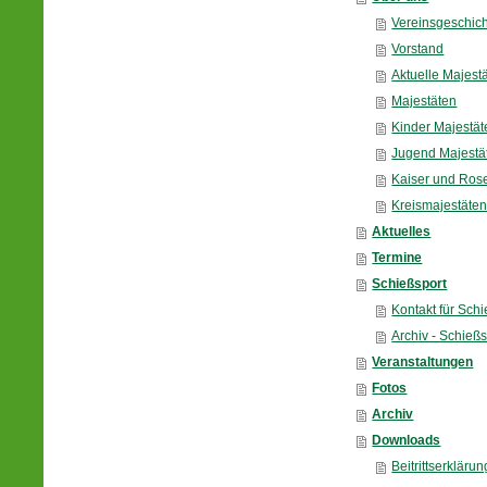
Vereinsgeschic
Vorstand
Aktuelle Majest
Majestäten
Kinder Majestät
Jugend Majestä
Kaiser und Ros
Kreismajestäte
Aktuelles
Termine
Schießsport
Kontakt für Sch
Archiv - Schießs
Veranstaltungen
Fotos
Archiv
Downloads
Beitrittserklärun