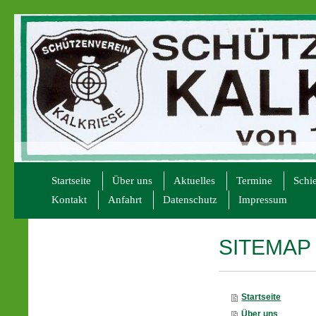
Startseite
Über uns
Aktuelles
Termine
Schi
Kontakt
Anfahrt
Datenschutz
Impressum
SITEMAP
Startseite
Über uns